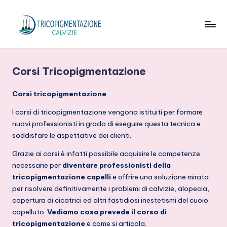
Skip
to
T
content
ri
Corsi Tricopigmentazione
c
o
Corsi tricopigmentazione
p
I corsi di tricopigmentazione vengono istituiti per formare
nuovi professionisti in grado di eseguire questa tecnica e
ig
soddisfare le aspettative dei clienti.
m
Grazie ai corsi è infatti possibile acquisire le competenze
e
necessarie per
diventare professionisti della
n
tricopigmentazione capelli
e offrire una soluzione mirata
per risolvere definitivamente i problemi di calvizie, alopecia,
t
copertura di cicatrici ed altri fastidiosi inestetismi del cuoio
a
capelluto.
Vediamo cosa prevede il corso di
tricopigmentazione
e come si articola.