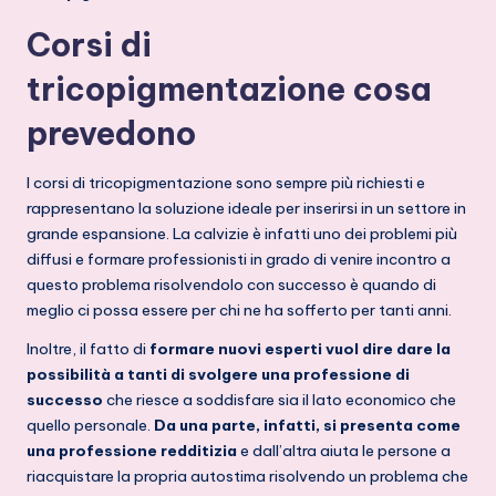
zi
o
Corsi di
n
tricopigmentazione cosa
e
prevedono
C
a
I corsi di tricopigmentazione sono sempre più richiesti e
rappresentano la soluzione ideale per inserirsi in un settore in
lv
grande espansione. La calvizie è infatti uno dei problemi più
iz
diffusi e formare professionisti in grado di venire incontro a
questo problema risolvendolo con successo è quando di
ie
meglio ci possa essere per chi ne ha sofferto per tanti anni.
Inoltre, il fatto di
formare nuovi esperti vuol dire dare la
possibilità a tanti di svolgere una professione di
successo
che riesce a soddisfare sia il lato economico che
quello personale.
Da una parte, infatti, si presenta come
una professione redditizia
e dall’altra aiuta le persone a
riacquistare la propria autostima risolvendo un problema che