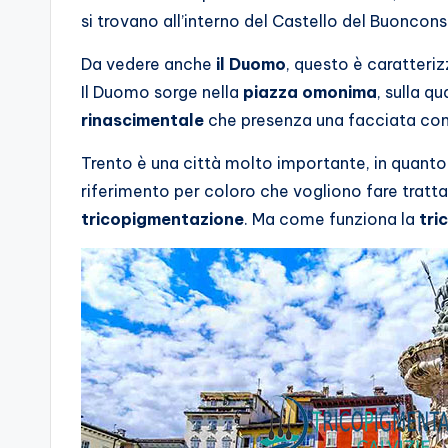
si trovano all’interno del Castello del Buonconsi
i
Da vedere anche
il Duomo
, questo è caratteri
e
Il Duomo sorge nella
piazza omonima
, sulla q
rinascimentale
che presenza una facciata co
Trento è una città molto importante, in quant
riferimento per coloro che vogliono fare tratt
tricopigmentazione
. Ma come funziona la
tri