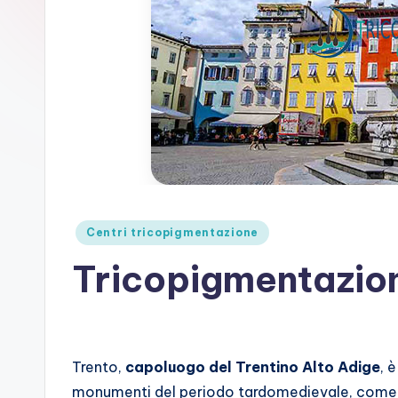
n
t
a
zi
o
n
Posted
Centri tricopigmentazione
e
in
Tricopigmentazio
C
a
lv
Trento,
capoluogo del Trentino Alto Adige
, 
iz
monumenti del periodo tardomedievale, come a