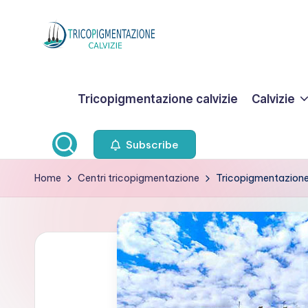
Skip
to
T
content
ri
Tricopigmentazione calvizie
Calvizie
c
o
Subscribe
p
Home
Centri tricopigmentazione
Tricopigmentazione
i
g
m
e