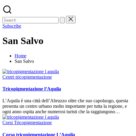
Subscribe
San Salvo
Home
San Salvo
Posted
Centri tricopigmentazione
in
Tricopigmentazione l’Aquila
L’Aquila è una città dell’Abruzzo oltre che suo capoluogo, questa
presenta un centro urbano molto importante per tutta la regione, e
ogni anno ospita anche numerosi turisti che la raggiungono…
Posted
Corsi Tricopigmentazione
in
Corso tricopigmentazione L’Aquila