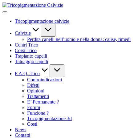
Skip
Tricopigmentazione
to
Calvizie
content
Tricopigmentazione calvizie
Calvizie
Perdita capelli nell’uomo e nella donna: cause, rimedi
Centri Trico
Corsi Trico
Trapianto capelli
Tatuaggio capelli
F.A.Q. Trico
Controindicazioni
Difetti
Opinioni
Trattamenti
E’ Permanente ?
Forum
Funziona ?
Tricopigmentazione 3d
Costi
News
Contatti