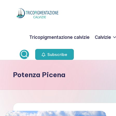
Skip
to
T
content
ri
Tricopigmentazione calvizie
Calvizie
c
o
Subscribe
p
Potenza Picena
i
g
m
e