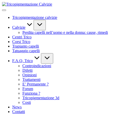
Skip
Tricopigmentazione
to
Calvizie
content
Tricopigmentazione calvizie
Calvizie
Perdita capelli nell’uomo e nella donna: cause, rimedi
Centri Trico
Corsi Trico
Trapianto capelli
Tatuaggio capelli
F.A.Q. Trico
Controindicazioni
Difetti
Opinioni
Trattamenti
E’ Permanente ?
Forum
Funziona ?
Tricopigmentazione 3d
Costi
News
Contatti