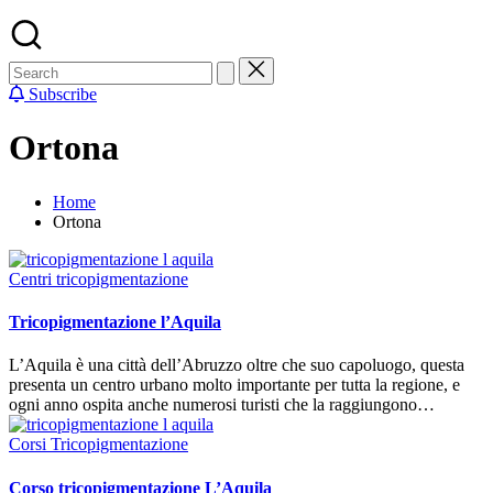
Subscribe
Ortona
Home
Ortona
Posted
Centri tricopigmentazione
in
Tricopigmentazione l’Aquila
L’Aquila è una città dell’Abruzzo oltre che suo capoluogo, questa
presenta un centro urbano molto importante per tutta la regione, e
ogni anno ospita anche numerosi turisti che la raggiungono…
Posted
Corsi Tricopigmentazione
in
Corso tricopigmentazione L’Aquila