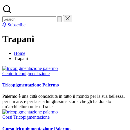
Subscribe
Trapani
Home
Trapani
Posted
Centri tricopigmentazione
in
Tricopigmentazione Palermo
Palermo è una città conosciuta in tutto il mondo per la sua bellezza,
per il mare, e per la sua lunghissima storia che gli ha donato
un’architettura unica. Tra le…
Posted
Corsi Tricopigmentazione
in
Corso tricopigmentazione Palermo