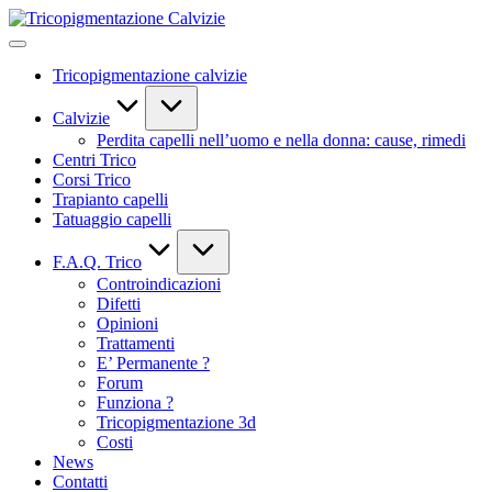
Skip
Tricopigmentazione
to
Calvizie
content
Tricopigmentazione calvizie
Calvizie
Perdita capelli nell’uomo e nella donna: cause, rimedi
Centri Trico
Corsi Trico
Trapianto capelli
Tatuaggio capelli
F.A.Q. Trico
Controindicazioni
Difetti
Opinioni
Trattamenti
E’ Permanente ?
Forum
Funziona ?
Tricopigmentazione 3d
Costi
News
Contatti