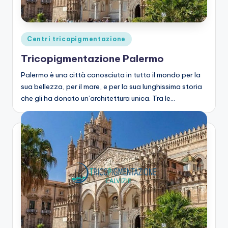
zi
o
n
Posted
Centri tricopigmentazione
e
in
Tricopigmentazione Palermo
C
Palermo è una città conosciuta in tutto il mondo per la
a
sua bellezza, per il mare, e per la sua lunghissima storia
che gli ha donato un’architettura unica. Tra le…
lv
iz
ie