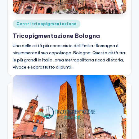
zi
o
n
Posted
Centri tricopigmentazione
e
in
Tricopigmentazione Bologna
C
Una delle città più conosciute dell’Emilia-Romagna è
a
sicuramente il suo capoluogo: Bologna. Questa città tra
le più grandi in Italia, area metropolitana ricca di storia,
lv
vivace e soprattutto di punti…
iz
ie