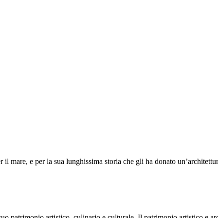
r il mare, e per la sua lunghissima storia che gli ha donato un’architett
 suo patrimonio artistico, culinario e culturale. Il patrimonio artistico 