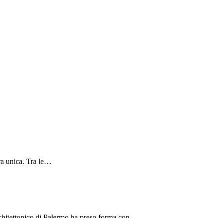
ura unica. Tra le…
e architettonico di Palermo ha preso forma con…