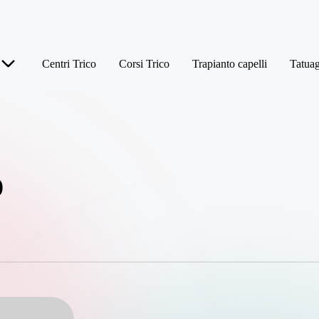
Centri Trico
Corsi Trico
Trapianto capelli
Tatuag
o