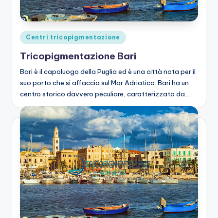
zi
o
n
Posted
Centri tricopigmentazione
e
in
Tricopigmentazione Bari
C
Bari è il capoluogo della Puglia ed è una città nota per il
a
suo porto che si affaccia sul Mar Adriatico. Bari ha un
centro storico davvero peculiare, caratterizzato da…
lv
iz
ie