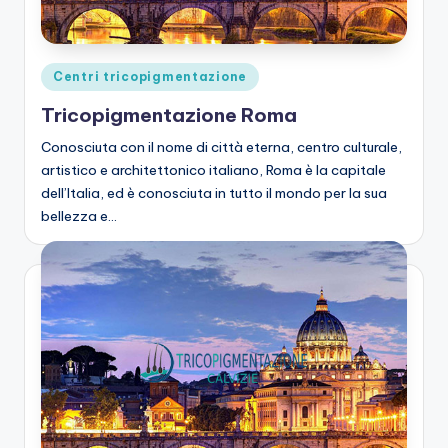
zi
o
n
Posted
Centri tricopigmentazione
e
in
Tricopigmentazione Roma
C
Conosciuta con il nome di città eterna, centro culturale,
a
artistico e architettonico italiano, Roma è la capitale
dell’Italia, ed è conosciuta in tutto il mondo per la sua
lv
bellezza e…
iz
ie