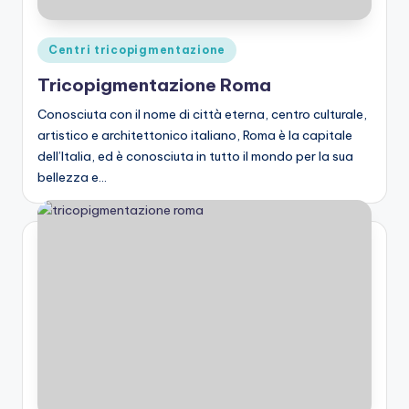
o
n
Posted
Centri tricopigmentazione
e
in
Tricopigmentazione Roma
C
Conosciuta con il nome di città eterna, centro culturale,
a
artistico e architettonico italiano, Roma è la capitale
dell’Italia, ed è conosciuta in tutto il mondo per la sua
lv
bellezza e…
iz
ie