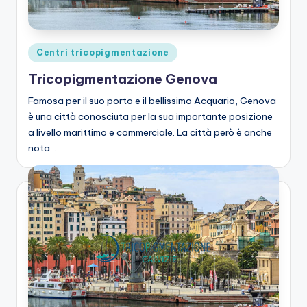
zi
o
n
Posted
Centri tricopigmentazione
e
in
Tricopigmentazione Genova
C
Famosa per il suo porto e il bellissimo Acquario, Genova
a
è una città conosciuta per la sua importante posizione
a livello marittimo e commerciale. La città però è anche
lv
nota…
iz
ie