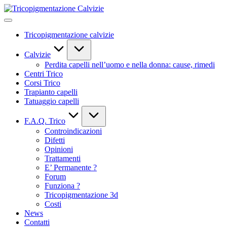
Skip
Tricopigmentazione
to
Calvizie
content
Tricopigmentazione calvizie
Calvizie
Perdita capelli nell’uomo e nella donna: cause, rimedi
Centri Trico
Corsi Trico
Trapianto capelli
Tatuaggio capelli
F.A.Q. Trico
Controindicazioni
Difetti
Opinioni
Trattamenti
E’ Permanente ?
Forum
Funziona ?
Tricopigmentazione 3d
Costi
News
Contatti