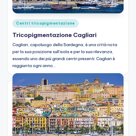
zi
o
n
Posted
Centri tricopigmentazione
e
in
Tricopigmentazione Cagliari
C
Cagliari, capoluogo della Sardegna, è una città nota
a
per la sua posizione sull’isola e per la sua rilevanza,
essendo uno dei più grandi centri presenti. Cagliari è
lv
raggiunta ogni anno…
iz
ie