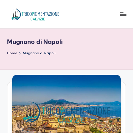
Skip
to
T
content
ri
Mugnano di Napoli
c
o
Home
Mugnano di Napoli
p
ig
m
e
n
t
a