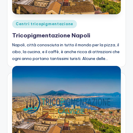
zi
o
n
Posted
Centri tricopigmentazione
e
in
Tricopigmentazione Napoli
C
Napoli, città conosciuta in tutto il mondo per la pizza, il
a
cibo, la cucina, e il caffè, è anche ricca di attrazioni che
lv
ogni anno portano tantissimi turisti. Alcune delle…
iz
ie