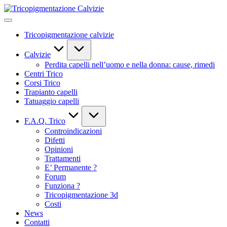
Skip
Tricopigmentazione
to
Calvizie
content
Tricopigmentazione calvizie
Calvizie
Perdita capelli nell’uomo e nella donna: cause, rimedi
Centri Trico
Corsi Trico
Trapianto capelli
Tatuaggio capelli
F.A.Q. Trico
Controindicazioni
Difetti
Opinioni
Trattamenti
E’ Permanente ?
Forum
Funziona ?
Tricopigmentazione 3d
Costi
News
Contatti