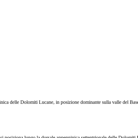
nica delle Dolomiti Lucane, in posizione dominante sulla valle del Basent
e si posiziona lungo la dorsale appenninica settentrionale delle Dolomit