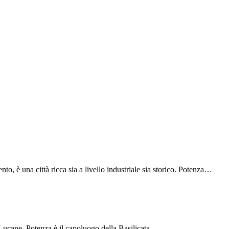
o, è una città ricca sia a livello industriale sia storico. Potenza…
i Lucane. Potenza è il capoluogo della Basilicata,…