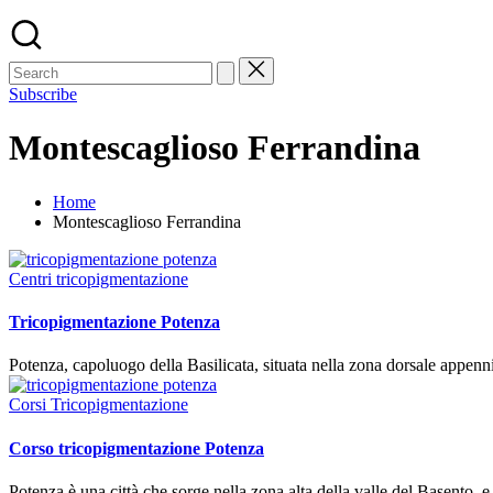
Subscribe
Montescaglioso Ferrandina
Home
Montescaglioso Ferrandina
Posted
Centri tricopigmentazione
in
Tricopigmentazione Potenza
Potenza, capoluogo della Basilicata, situata nella zona dorsale appenni
Posted
Corsi Tricopigmentazione
in
Corso tricopigmentazione Potenza
Potenza è una città che sorge nella zona alta della valle del Basento, 