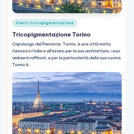
zi
o
n
Posted
Centri tricopigmentazione
e
in
Tricopigmentazione Torino
C
Capoluogo del Piemonte, Torino, è una città molto
a
famosa in Italia e all’estero per la sua architettura, i suoi
ambienti raffinati, e per la particolarità della sua cucina.
lv
Torino è…
iz
ie