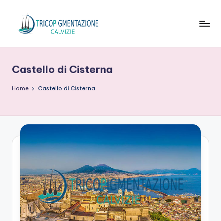
Skip
to
T
content
ri
Castello di Cisterna
c
o
Home
Castello di Cisterna
p
ig
m
e
n
t
a