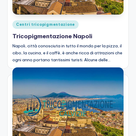
zi
o
n
Posted
Centri tricopigmentazione
e
in
Tricopigmentazione Napoli
C
Napoli, città conosciuta in tutto il mondo per la pizza, il
a
cibo, la cucina, e il caffè, è anche ricca di attrazioni che
lv
ogni anno portano tantissimi turisti. Alcune delle…
iz
ie